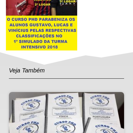
[xyz-ips snippet="galeria"]
Veja Também