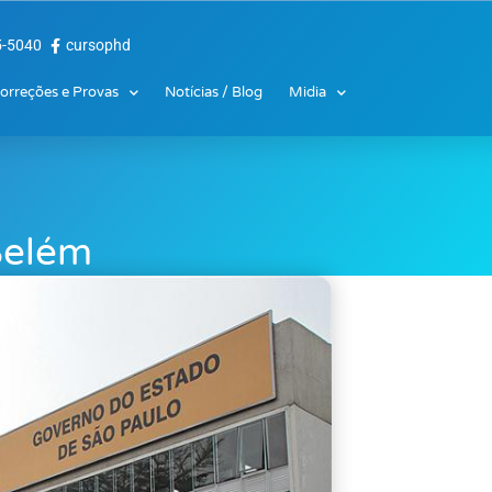
5-5040
cursophd
orreções e Provas
Notícias / Blog
Midia
Belém