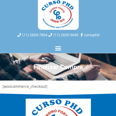
(11) 2605-7804
(11) 2605-5040
cursophd
Finalizar Compra
[woocommerce_checkout]